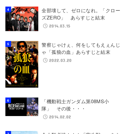
全部壊して、ゼロになれ。「クロー
ズZERO」 あらすじと結末
2014.03.15
警察じゃけぇ、何をしてもえぇんじ
ゃ「孤狼の血」あらすじと結末
2022.03.20
「機動戦士ガンダム第08MS小
隊」 その後・・・
2014.02.02