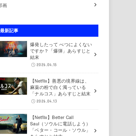
邦画
最新記事
爆発したって べつによくない
ですか？「爆弾」あらすじと
結末
2026.04.15
【Netflix】善悪の境界線は、
麻薬の粉で白く濁っている
「ナルコス」あらすじと結末
2026.04.13
【Netflix】Better Call
Saul（ソウルに電話しよう）
「ベター・コール・ソウル」