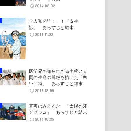
2014.02.02
全人類必読！！！「寄生
獣」 あらすじと結末
2013.11.22
医学界の知られざる実態と人
間の生命の尊厳を描いた「白
い巨塔」 あらすじと結末
2013.12.05
真実はみえるか 「太陽の牙
ダグラム」 あらすじと結末
2013.10.25