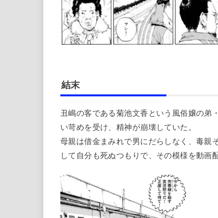
結末
丑嶋の客である菊池文香という風俗嬢の弟
い苛めを受け、精神が崩壊していた。
母親は借金まみれで男にだらしなく、毒親
して自分も死ぬつもりで、その模様を動画