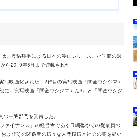
）は、真鍋翔平による日本の漫画シリーズ。小学館の週
から2019年5月まで連載された。
には実写映画化された。2作目の実写映画『闇金ウシジマく
その他にも実写映画『闇金ウシジマくん3』と『闇金ウシジ
画賞の一般部門を受賞した。
ウファイナンス』の経営者である丑嶋馨やその従業員の
、およびその関係者の様々な人間模様と社会の闇を描い