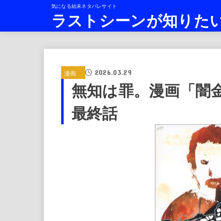
気になる結末ネタバレサイト
ラストシーンが知りた
2026.03.29
漫画
無知は罪。漫画「闇
最終話