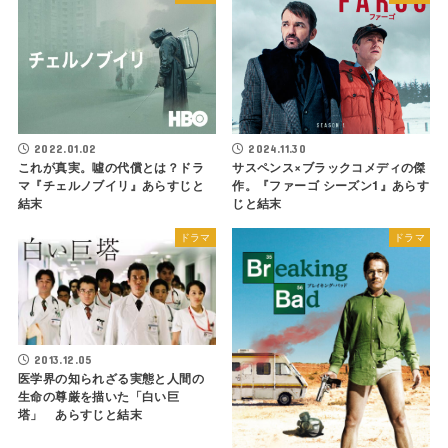
2022.01.02
2024.11.30
これが真実。噓の代償とは？ドラ
サスペンス×ブラックコメディの傑
マ『チェルノブイリ』あらすじと
作。『ファーゴ シーズン1』あらす
結末
じと結末
ドラマ
ドラマ
2013.12.05
医学界の知られざる実態と人間の
生命の尊厳を描いた「白い巨
塔」 あらすじと結末