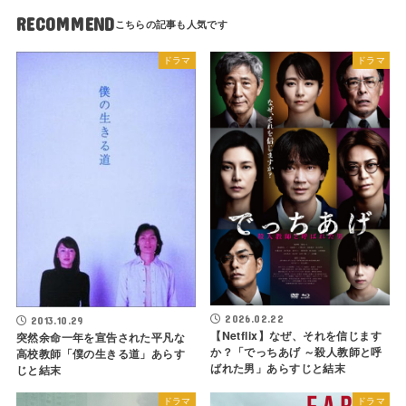
RECOMMEND
ドラマ
ドラマ
2026.02.22
2013.10.29
【Netflix】なぜ、それを信じます
突然余命一年を宣告された平凡な
か？「でっちあげ ～殺人教師と呼
高校教師「僕の生きる道」あらす
ばれた男」あらすじと結末
じと結末
ドラマ
ドラマ