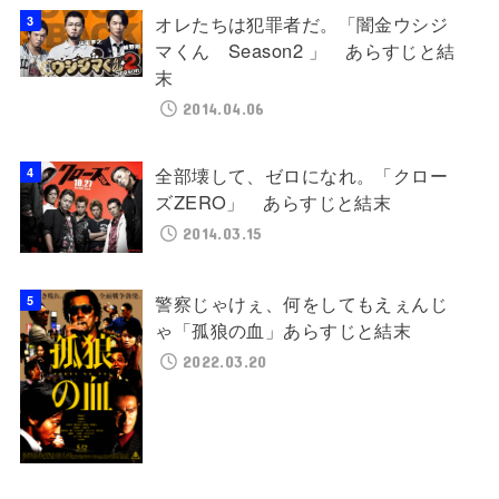
オレたちは犯罪者だ。「闇金ウシジ
マくん Season2 」 あらすじと結
末
2014.04.06
全部壊して、ゼロになれ。「クロー
ズZERO」 あらすじと結末
2014.03.15
警察じゃけぇ、何をしてもえぇんじ
ゃ「孤狼の血」あらすじと結末
2022.03.20