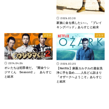
2026.03.30
家族に金を残したい―。「ブレイ
キングバッド」あらすじと結末
ドラマ
ドラマ
2014.04.06
2026.03.25
オレたちは犯罪者だ。「闇金ウシ
【Netflix】麻薬カルテルの資金洗
ジマくん Season2 」 あらすじ
浄に手を染め……人生どん詰まり
と結末
「オザークへようこそ」あらすじ
と結末