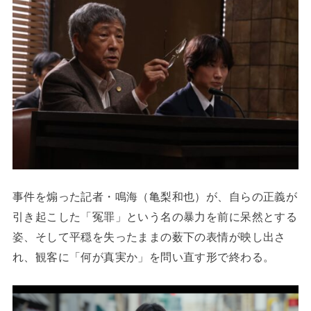
事件を煽った記者・鳴海（亀梨和也）が、自らの正義が
引き起こした「冤罪」という名の暴力を前に呆然とする
姿、そして平穏を失ったままの薮下の表情が映し出さ
れ、観客に「何が真実か」を問い直す形で終わる。