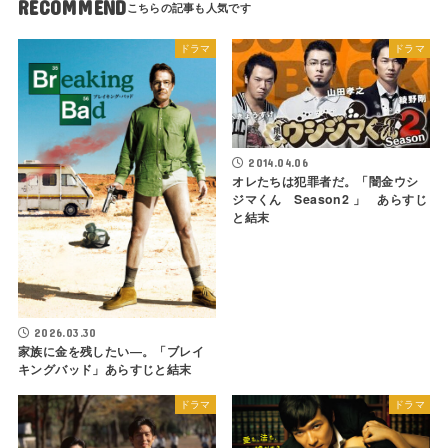
RECOMMEND
ドラマ
ドラマ
2014.04.06
オレたちは犯罪者だ。「闇金ウシ
ジマくん Season2 」 あらすじ
と結末
2026.03.30
家族に金を残したい―。「ブレイ
キングバッド」あらすじと結末
ドラマ
ドラマ