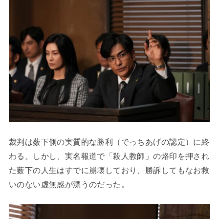
裁判は薮下側の実質的な勝利（でっちあげの認定）に終
わる。しかし、実名報道で「殺人教師」の烙印を押され
た薮下の人生はすでに崩壊しており、勝訴してもなお救
いのない虚無感が漂うのだった。