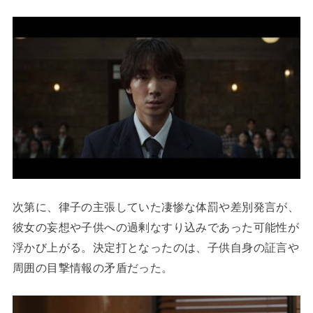
次第に、律子の主張していた凄惨な体罰や差別発言が、
彼女の妄想や子供への過剰なすり込みであった可能性が
浮かび上がる。決定打となったのは、子供自身の証言や
周囲の目撃情報の矛盾だった。