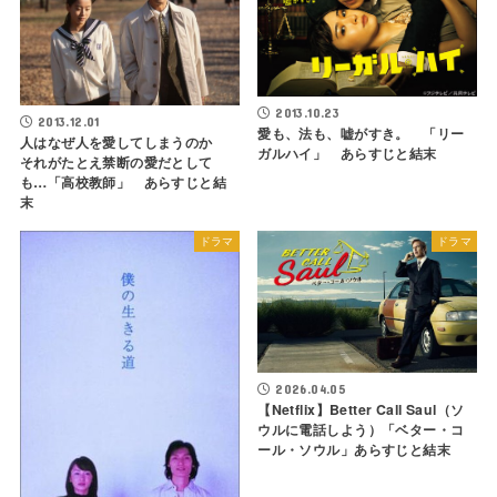
2013.10.23
2013.12.01
愛も、法も、嘘がすき。 「リー
人はなぜ人を愛してしまうのか
ガルハイ」 あらすじと結末
それがたとえ禁断の愛だとして
も…「高校教師」 あらすじと結
末
ドラマ
ドラマ
2026.04.05
【Netflix】Better Call Saul（ソ
ウルに電話しよう）「ベター・コ
ール・ソウル」あらすじと結末