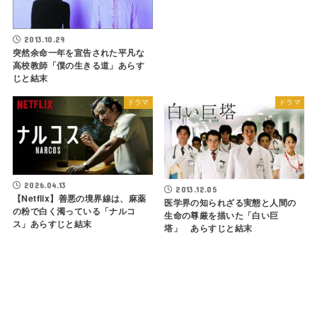
2013.10.29
突然余命一年を宣告された平凡な
高校教師「僕の生きる道」あらす
じと結末
ドラマ
ドラマ
2026.04.13
2013.12.05
【Netflix】善悪の境界線は、麻薬
医学界の知られざる実態と人間の
の粉で白く濁っている「ナルコ
生命の尊厳を描いた「白い巨
ス」あらすじと結末
塔」 あらすじと結末