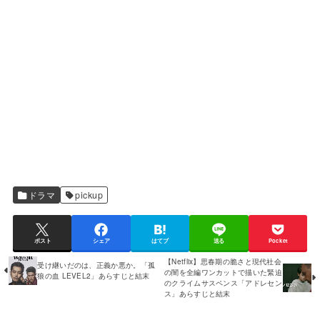
ドラマ
pickup
ポスト
シェア
はてブ
送る
Pocket
【Netflix】思春期の脆さと現代社会
受け継いだのは、正義か悪か。「孤
の闇を全編ワンカットで描いた緊迫
狼の血 LEVEL2」あらすじと結末
のクライムサスペンス「アドレセン
ス」あらすじと結末