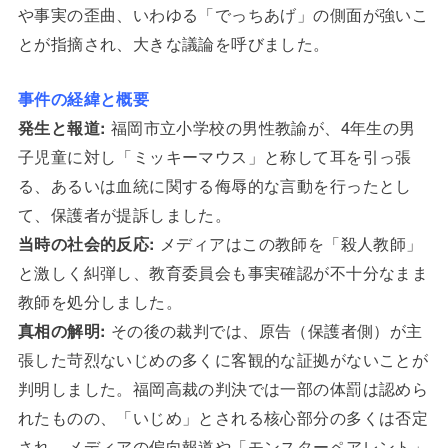
や事実の歪曲、いわゆる「でっちあげ」の側面が強いこ
とが指摘され、大きな議論を呼びました。
事件の経緯と概要
発生と報道:
福岡市立小学校の男性教諭が、4年生の男
子児童に対し「ミッキーマウス」と称して耳を引っ張
る、あるいは血統に関する侮辱的な言動を行ったとし
て、保護者が提訴しました。
当時の社会的反応:
メディアはこの教師を「殺人教師」
と激しく糾弾し、教育委員会も事実確認が不十分なまま
教師を処分しました。
真相の解明:
その後の裁判では、原告（保護者側）が主
張した苛烈ないじめの多くに客観的な証拠がないことが
判明しました。福岡高裁の判決では一部の体罰は認めら
れたものの、「いじめ」とされる核心部分の多くは否定
され、メディアの偏向報道や「モンスターペアレント」