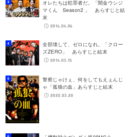
オレたちは犯罪者だ。「闇金ウシジ
マくん Season2 」 あらすじと結
末
2014.04.06
全部壊して、ゼロになれ。「クロー
ズZERO」 あらすじと結末
2014.03.15
警察じゃけぇ、何をしてもえぇんじ
ゃ「孤狼の血」あらすじと結末
2022.03.20
「機動戦士ガンダム第08MS小