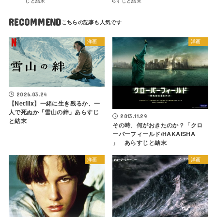
じと結末
らすじと結末
RECOMMEND
洋画
洋画
2026.03.24
【Netflix】一緒に生き残るか、一
人で死ぬか「雪山の絆」あらすじ
2013.11.29
と結末
その時、何がおきたのか？「クロ
ーバーフィールド/HAKAISHA
」 あらすじと結末
洋画
洋画