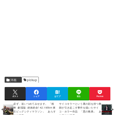
洋画
pickup
ポスト
シェア
はてブ
送る
Pocket
必ず、追いつめてみせます。 「相
サイコキラーという裏の顔を持つ教
棒 -劇場版- 絶体絶命! 42.195km 東
師が引き起こす事件を描いたサイ
京ビッグシティマラソン」 あらす
コ・ホラー作品 「悪の教典」 あ