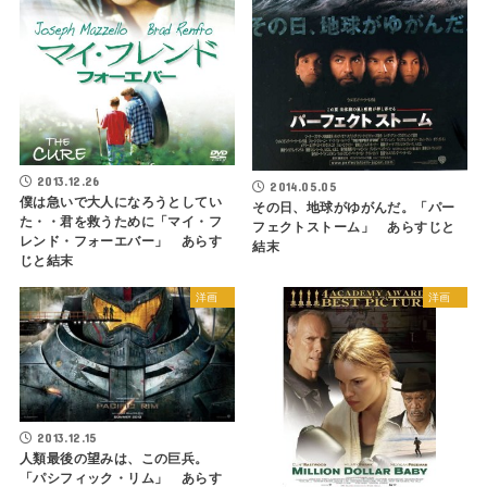
2013.12.26
2014.05.05
僕は急いで大人になろうとしてい
その日、地球がゆがんだ。「パー
た・・君を救うために「マイ・フ
フェクトストーム」 あらすじと
レンド・フォーエバー」 あらす
結末
じと結末
洋画
洋画
2013.12.15
人類最後の望みは、この巨兵。
「パシフィック・リム」 あらす