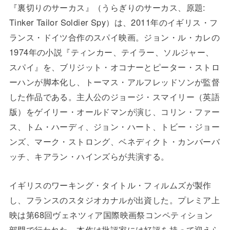
『裏切りのサーカス』（うらぎりのサーカス、原題:
Tinker Tailor Soldier Spy）は、2011年のイギリス・フ
ランス・ドイツ合作のスパイ映画。ジョン・ル・カレの
1974年の小説『ティンカー、テイラー、ソルジャー、
スパイ』を、ブリジット・オコナーとピーター・ストロ
ーハンが脚本化し、トーマス・アルフレッドソンが監督
した作品である。主人公のジョージ・スマイリー（英語
版）をゲイリー・オールドマンが演じ、コリン・ファー
ス、トム・ハーディ、ジョン・ハート、トビー・ジョー
ンズ、マーク・ストロング、ベネディクト・カンバーバ
ッチ、キアラン・ハインズらが共演する。
イギリスのワーキング・タイトル・フィルムズが製作
し、フランスのスタジオカナルが出資した。プレミア上
映は第68回ヴェネツィア国際映画祭コンペティション
部門で行われた。本作は批評家には好評を持って迎えら