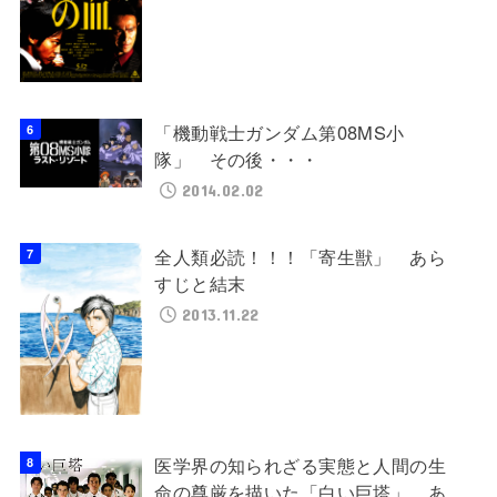
「機動戦士ガンダム第08MS小
隊」 その後・・・
2014.02.02
全人類必読！！！「寄生獣」 あら
すじと結末
2013.11.22
医学界の知られざる実態と人間の生
命の尊厳を描いた「白い巨塔」 あ