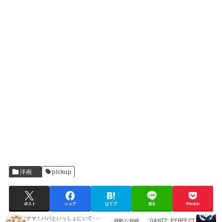
洋画
pickup
ポスト
シェア
はてブ
送る
Pocket
ママ！パパといっしょにいて･･･
残酷な対峙。「GANTZ: PERFECT