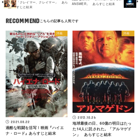
「クレイマー、クレイマー」 あら
ANSWER」 あらすじと結末
すじと結末
RECOMMEND
洋画
洋画
2013.10.26
2021.08.22
地球最後の日、60億の明日はたっ
過酷な戦闘を活写！映画『ハイエ
た14人に託された。「アルマゲド
ナ・ロード』あらすじと結末
ン」 あらすじと結末