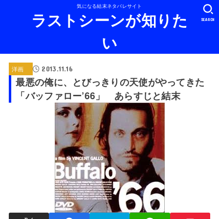
気になる結末ネタバレサイト
ラストシーンが知りた
SEARCH
い
2013.11.16
洋画
最悪の俺に、とびっきりの天使がやってきた
「バッファロー’66」 あらすじと結末