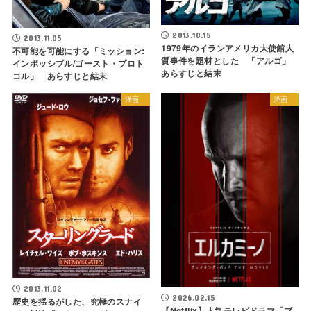
2013.10.15
2013.11.05
1979年のイランアメリカ大使館人
不可能を可能にする「ミッション:
質事件を題材とした 「アルゴ」
インポッシブル/ゴースト・プロト
あらすじと結末
コル」 あらすじと結末
洋画
洋画
2013.11.02
2026.02.15
歴史を揺るがした、究極のスナイ
【Netflix】人気テレビドラマ「ブ