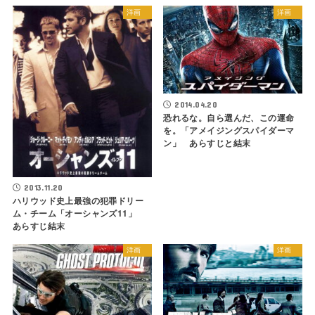
洋画
洋画
2014.04.20
恐れるな。自ら選んだ、この運命
を。「アメイジングスパイダーマ
ン」 あらすじと結末
2013.11.20
ハリウッド史上最強の犯罪ドリー
ム・チーム「オーシャンズ11」
あらすじ結末
洋画
洋画