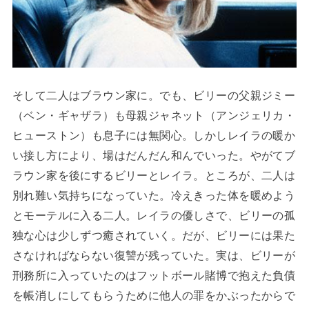
そして二人はブラウン家に。でも、ビリーの父親ジミー
（ベン・ギャザラ）も母親ジャネット（アンジェリカ・
ヒューストン）も息子には無関心。しかしレイラの暖か
い接し方により、場はだんだん和んでいった。やがてブ
ラウン家を後にするビリーとレイラ。ところが、二人は
別れ難い気持ちになっていた。冷えきった体を暖めよう
とモーテルに入る二人。レイラの優しさで、ビリーの孤
独な心は少しずつ癒されていく。だが、ビリーには果た
さなければならない復讐が残っていた。実は、ビリーが
刑務所に入っていたのはフットボール賭博で抱えた負債
を帳消しにしてもらうために他人の罪をかぶったからで