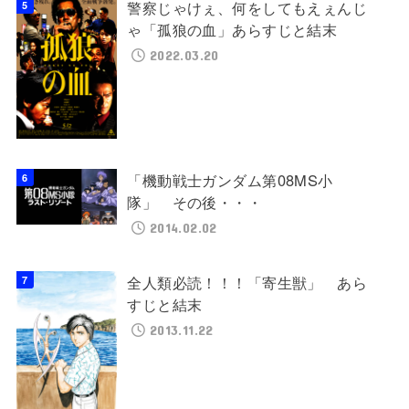
警察じゃけぇ、何をしてもえぇんじ
ゃ「孤狼の血」あらすじと結末
2022.03.20
「機動戦士ガンダム第08MS小
隊」 その後・・・
2014.02.02
全人類必読！！！「寄生獣」 あら
すじと結末
2013.11.22