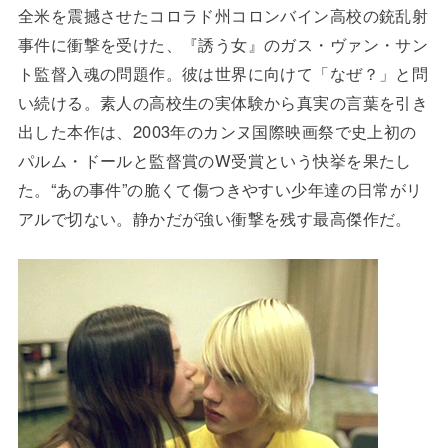
全米を震撼させたコロラド州コロンバイン高校の銃乱射
事件に衝撃を受けた、『誘う女』のガス・ヴァン・サン
ト監督入魂の問題作。彼は世界に向けて「なぜ？」と問
い続ける。素人の高校生の実体験から真実の言葉を引き
出した本作は、2003年のカンヌ国際映画祭で史上初の
パルム・ドールと監督賞のW受賞という快挙を果たし
た。“あの事件”の脆くて傷つきやすい少年達の日常がリ
アルで切ない。静かだが強い衝撃を残す最高傑作だ。