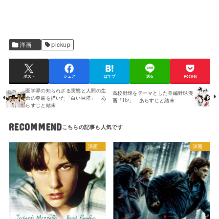
洋画
pickup
ポスト
シェア
はてブ
送る
Pocket
医学界の知られざる実態と人間の生
高校野球をテーマとした長編野球漫
命の尊厳を描いた「白い巨塔」 あ
画「H2」 あらすじと結末
らすじと結末
RECOMMEND
洋画
洋画