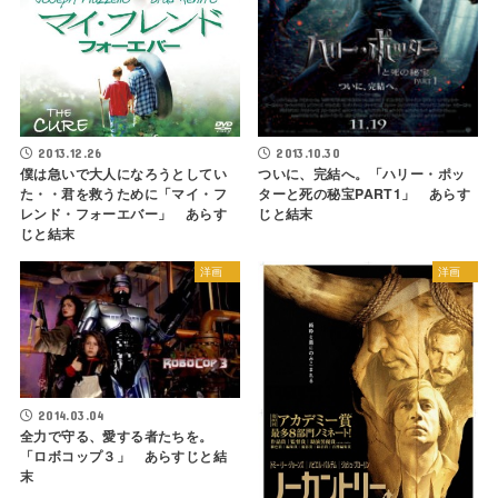
2013.10.30
2013.12.26
ついに、完結へ。「ハリー・ポッ
僕は急いで大人になろうとしてい
ターと死の秘宝PART1」 あらす
た・・君を救うために「マイ・フ
じと結末
レンド・フォーエバー」 あらす
じと結末
洋画
洋画
2014.03.04
全力で守る、愛する者たちを。
「ロボコップ３」 あらすじと結
末