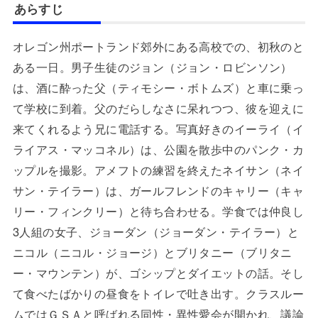
あらすじ
オレゴン州ポートランド郊外にある高校での、初秋のと
ある一日。男子生徒のジョン（ジョン・ロビンソン）
は、酒に酔った父（ティモシー・ボトムズ）と車に乗っ
て学校に到着。父のだらしなさに呆れつつ、彼を迎えに
来てくれるよう兄に電話する。写真好きのイーライ（イ
ライアス・マッコネル）は、公園を散歩中のパンク・カ
ップルを撮影。アメフトの練習を終えたネイサン（ネイ
サン・テイラー）は、ガールフレンドのキャリー（キャ
リー・フィンクリー）と待ち合わせる。学食では仲良し
3人組の女子、ジョーダン（ジョーダン・テイラー）と
ニコル（ニコル・ジョージ）とブリタニー（ブリタニ
ー・マウンテン）が、ゴシップとダイエットの話。そし
て食べたばかりの昼食をトイレで吐き出す。クラスルー
ムではＧＳＡと呼ばれる同性・異性愛会が開かれ、議論