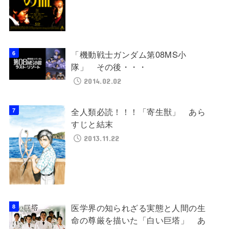
「機動戦士ガンダム第08MS小
隊」 その後・・・
2014.02.02
全人類必読！！！「寄生獣」 あら
すじと結末
2013.11.22
医学界の知られざる実態と人間の生
命の尊厳を描いた「白い巨塔」 あ