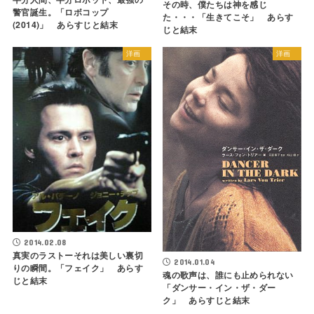
その時、僕たちは神を感じ
警官誕生。「ロボコップ
た・・・「生きてこそ」 あらす
(2014)」 あらすじと結末
じと結末
洋画
洋画
2014.02.08
真実のラストーそれは美しい裏切
2014.01.04
りの瞬間。「フェイク」 あらす
魂の歌声は、誰にも止められない
じと結末
「ダンサー・イン・ザ・ダー
ク」 あらすじと結末