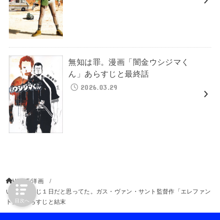
無知は罪。漫画「闇金ウシジマく
ん」あらすじと最終話
2026.03.29
HOME
洋画
いつもと同じ１日だと思ってた。ガス・ヴァン・サント監督作「エレファン
目次へ
ト」 あらすじと結末