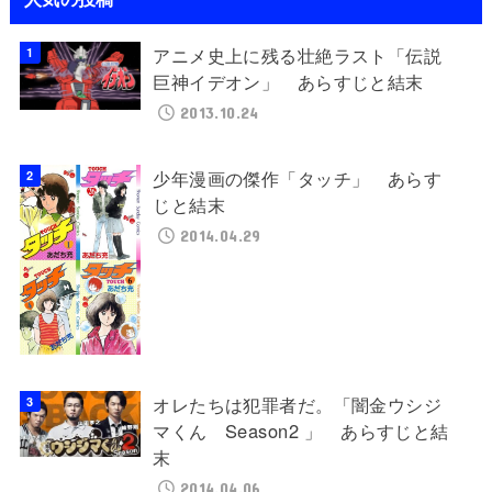
アニメ史上に残る壮絶ラスト「伝説
巨神イデオン」 あらすじと結末
2013.10.24
少年漫画の傑作「タッチ」 あらす
じと結末
2014.04.29
オレたちは犯罪者だ。「闇金ウシジ
マくん Season2 」 あらすじと結
末
2014.04.06