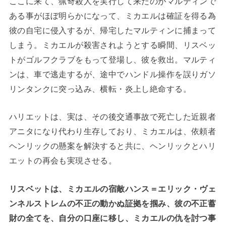
ここに来て、猟奇殺人を実行して来たのがマルティンで
ある事がほぼ明らかになって、ミカエルは確証を得る為
彼の自宅に侵入するが、帰宅したマルティンに捕まって
しまう。ミカエルが殺害されようとする瞬間、リスベッ
トがゴルフクラブをもって登場し、彼を救出。マルティ
ンは、車で逃走するが、途中でハンドル操作を誤りガソ
リンタンクに突っ込み、横転・炎上し絶命する。
ハリエットは、実は、その後交通事故で死亡した近親者
アニタになり代わり生存しており、ミカエルは、依頼者
ヘンリックの懸案を解決すると共に、ヘンリックとハリ
エットの再会も実現させる。
リスベットは、ミカエルの宿敵ハンス＝エリック・ヴェ
ンネルストレムの不正の動かぬ証拠を掴み、彼の不正蓄
財の全てを、自分の口座に移し、ミカエルの仇を討つ事