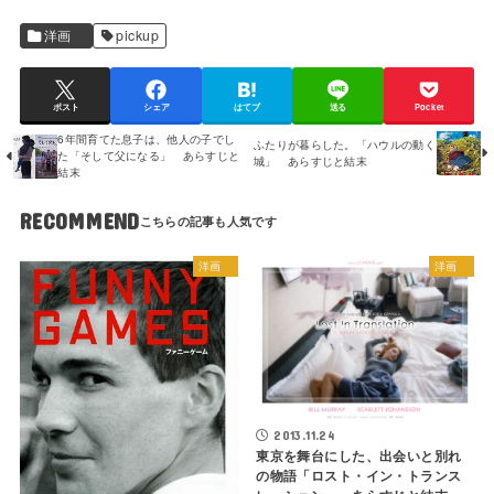
洋画
pickup
ポスト
シェア
はてブ
送る
Pocket
6年間育てた息子は、他人の子でし
ふたりが暮らした。「ハウルの動く
た「そして父になる」 あらすじと
城」 あらすじと結末
結末
RECOMMEND
洋画
洋画
2013.11.24
東京を舞台にした、出会いと別れ
の物語「ロスト・イン・トランス