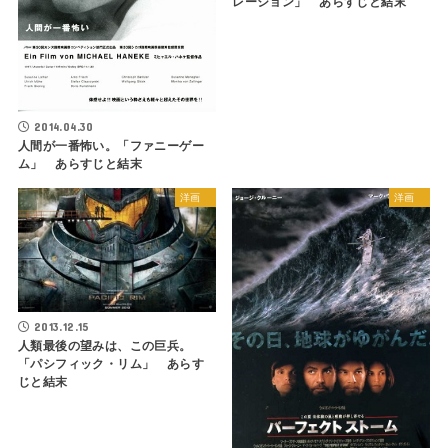
レーション」 あらすじと結末
2014.04.30
人間が一番怖い。「ファニーゲー
ム」 あらすじと結末
洋画
洋画
2013.12.15
人類最後の望みは、この巨兵。
「パシフィック・リム」 あらす
じと結末