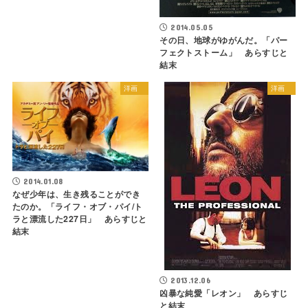
2014.05.05
その日、地球がゆがんだ。「パー
フェクトストーム」 あらすじと
結末
洋画
洋画
2014.01.08
なぜ少年は、生き残ることができ
たのか。「ライフ・オブ・パイ/ト
ラと漂流した227日」 あらすじと
結末
2013.12.06
凶暴な純愛「レオン」 あらすじ
と結末