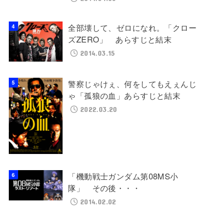
全部壊して、ゼロになれ。「クロー
ズZERO」 あらすじと結末
2014.03.15
警察じゃけぇ、何をしてもえぇんじ
ゃ「孤狼の血」あらすじと結末
2022.03.20
「機動戦士ガンダム第08MS小
隊」 その後・・・
2014.02.02