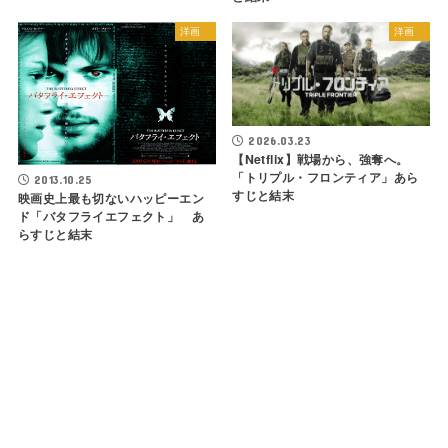
洋画
洋画
2026.03.23
【Netflix】戦場から、強奪へ。
「トリプル・フロンティア」あら
2013.10.25
すじと結末
映画史上最も切ないハッピーエン
ド「バタフライエフェクト」 あ
らすじと結末