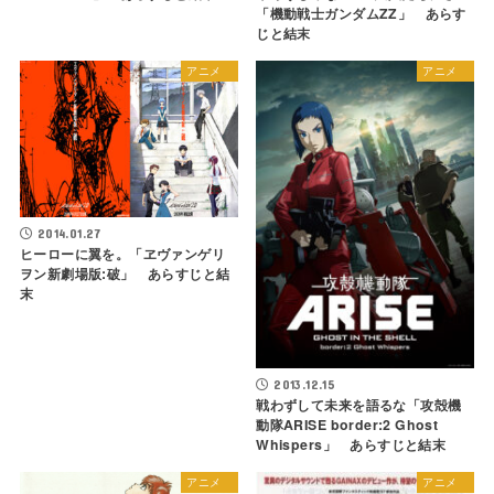
「機動戦士ガンダムΖΖ」 あらす
じと結末
アニメ
アニメ
2014.01.27
ヒーローに翼を。「ヱヴァンゲリ
ヲン新劇場版:破」 あらすじと結
末
2013.12.15
戦わずして未来を語るな「攻殻機
動隊ARISE border:2 Ghost
Whispers」 あらすじと結末
アニメ
アニメ