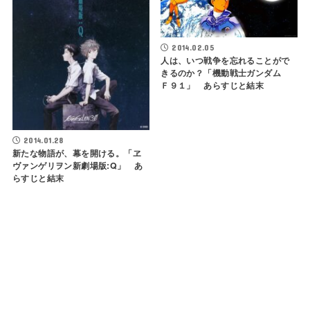
2014.02.05
人は、いつ戦争を忘れることがで
きるのか？「機動戦士ガンダム
Ｆ９１」 あらすじと結末
2014.01.28
新たな物語が、幕を開ける。「ヱ
ヴァンゲリヲン新劇場版:Q」 あ
らすじと結末