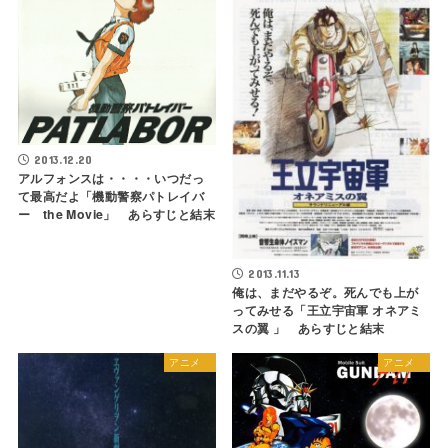
2013.12.20
アルフォンスは・・・・いつだっ
て最高だよ「機動警察パトレイバ
ー the Movie」 あらすじと結末
2013.11.13
俺は、まだやるぞ。死んでも上が
ってみせる「王立宇宙軍 オネアミ
スの翼 」 あらすじと結末
アニメ
アニメ