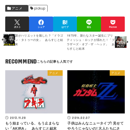
アニメ
pickup
ポスト
シェア
はてブ
送る
Pocket
誰がハリエットを殺した？「ドラゴ
1975年、新たなスター誕生にブリ
ン・タトゥーの女」 あらすじと結
ティッシュ・ロックが揺れた！「ブ
末
ラザーズ・オブ・ザ・ヘッド」 あ
らすじと結末
RECOMMEND
アニメ
アニメ
2013.11.28
2014.02.07
もう始まっている、もう止まらな
子供はみんなニュータイプ! 見せて
い「AKIRA」 あらすじと結末
やろうじゃないの! 大人たちにさ