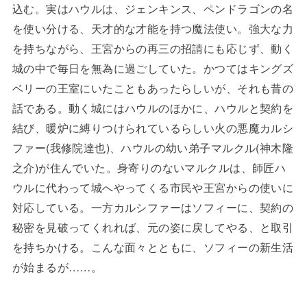
込む。実はハウルは、ジェンキンス、ペンドラゴンの名
を使い分ける、天才的な才能を持つ魔法使い。強大な力
を持ちながら、王宮からの再三の招請にも応じず、動く
城の中で毎日を無為に過ごしていた。かつてはキングズ
ベリーの王室にいたこともあったらしいが、それも昔の
話である。動く城にはハウルのほかに、ハウルと契約を
結び、暖炉に縛りつけられているらしい火の悪魔カルシ
ファー(我修院達也)、ハウルの幼い弟子マルクル(神木隆
之介)が住んでいた。身寄りのないマルクルは、師匠ハ
ウルに代わって城へやってくる市民や王宮からの使いに
対応している。一方カルシファーはソフィーに、契約の
秘密を見破ってくれれば、元の姿に戻してやる、と取引
を持ちかける。こんな面々とともに、ソフィーの新生活
が始まるが……。