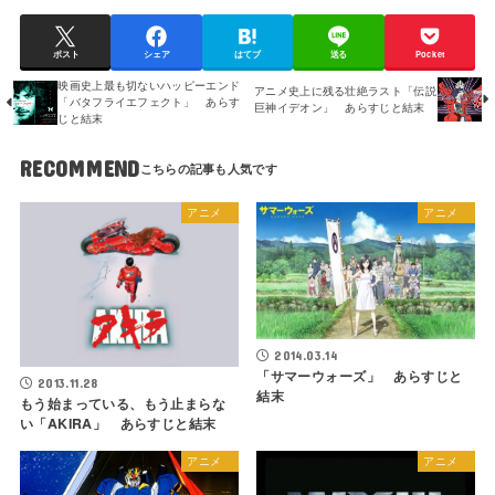
ポスト
シェア
はてブ
送る
Pocket
映画史上最も切ないハッピーエンド
アニメ史上に残る壮絶ラスト「伝説
「バタフライエフェクト」 あらす
巨神イデオン」 あらすじと結末
じと結末
RECOMMEND
アニメ
アニメ
2014.03.14
「サマーウォーズ」 あらすじと
2013.11.28
結末
もう始まっている、もう止まらな
い「AKIRA」 あらすじと結末
アニメ
アニメ