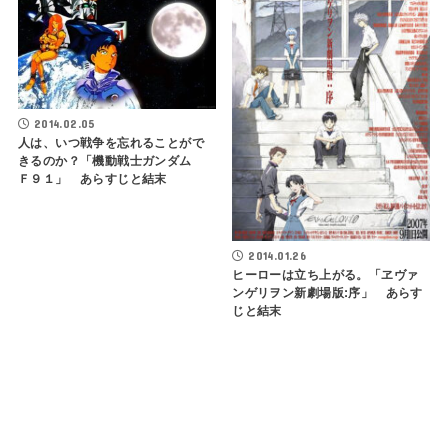
2014.02.05
人は、いつ戦争を忘れることがで
きるのか？「機動戦士ガンダム
Ｆ９１」 あらすじと結末
2014.01.26
ヒーローは立ち上がる。「ヱヴァ
ンゲリヲン新劇場版:序」 あらす
じと結末