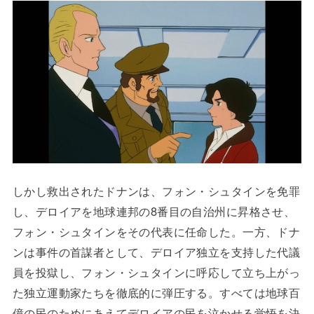
しかし救出されたドナンは、フォン・シュタインを免罪
し、デロイアを地球連邦の8番目の自治州に昇格させ、
フォン・シュタインをその代表に任命した。一方、ドナ
ンは事件の首謀者として、デロイア独立を支持した代議
員を投獄し、フォン・シュタインに呼応して立ち上がっ
た独立運動家たちを徹底的に弾圧する。すべては地球百
億の民のためにあえてデロイアの民を泣かせる覚悟を決