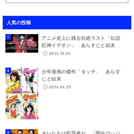
索:
人気の投稿
アニメ史上に残る壮絶ラスト「伝説
巨神イデオン」 あらすじと結末
2013.10.24
少年漫画の傑作「タッチ」 あらす
じと結末
2014.04.29
オレたちは犯罪者だ。「闇金ウシジ