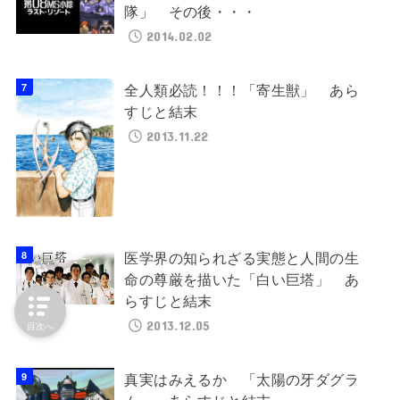
隊」 その後・・・
2014.02.02
全人類必読！！！「寄生獣」 あら
すじと結末
2013.11.22
医学界の知られざる実態と人間の生
命の尊厳を描いた「白い巨塔」 あ
らすじと結末
2013.12.05
目次へ
真実はみえるか 「太陽の牙ダグラ
ム」 あらすじと結末