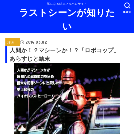
気になる結末ネタバレサイト
ラストシーンが知りた
SEARCH
い
2014.03.02
洋画
人間か！？マシーンか！？「ロボコップ」
あらすじと結末