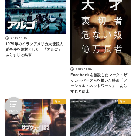
2013.10.15
1979年のイランアメリカ大使館人
質事件を題材とした 「アルゴ」
あらすじと結末
2013.11.06
Facebookを創設したマーク・ザ
ッカーバーグらを描いた映画「ソ
ーシャル・ネットワーク」 あら
すじと結末
洋画
洋画
目次へ