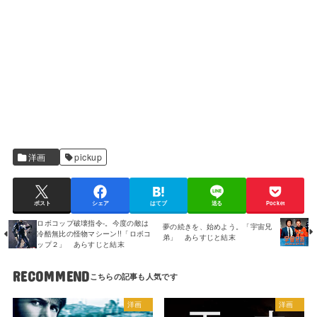
洋画
pickup
ポスト
シェア
はてブ
送る
Pocket
ロボコップ破壊指令-。今度の敵は
夢の続きを、始めよう。「宇宙兄
冷酷無比の怪物マシーン!!「ロボコ
弟」 あらすじと結末
ップ２」 あらすじと結末
RECOMMEND
洋画
洋画