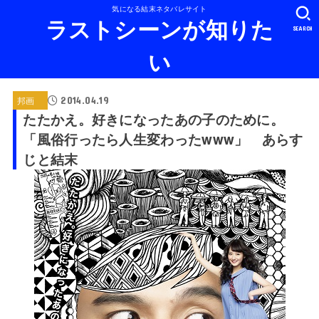
気になる結末ネタバレサイト
ラストシーンが知りた
SEARCH
い
2014.04.19
邦画
たたかえ。好きになったあの子のために。
「風俗行ったら人生変わったwww」 あらす
じと結末