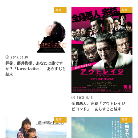
邦画
邦画
2014.03.19
拝啓、藤井樹様。あなたは誰です
か？「Love Letter」 あらすじと
結末
2013.11.12
全員悪人、完結「アウトレイジ
ビヨンド」 あらすじと結末
邦画
邦画