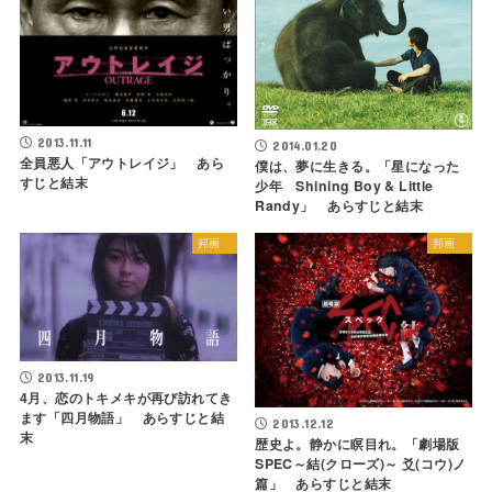
2013.11.11
2014.01.20
全員悪人「アウトレイジ」 あら
僕は、夢に生きる。「星になった
すじと結末
少年 Shining Boy & Little
Randy」 あらすじと結末
邦画
邦画
2013.11.19
4月、恋のトキメキが再び訪れてき
ます「四月物語」 あらすじと結
2013.12.12
末
歴史よ。静かに瞑目れ。「劇場版
SPEC～結(クローズ)～ 爻(コウ)ノ
篇」 あらすじと結末