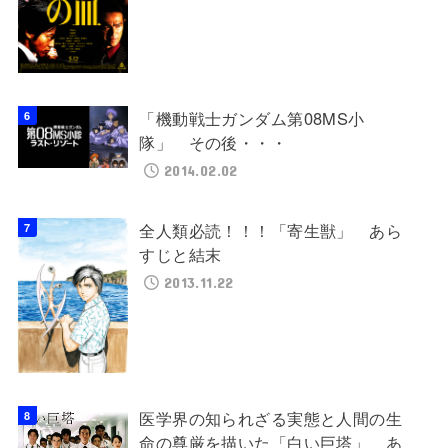
「機動戦士ガンダム第08MS小
隊」 その後・・・
2014.02.02
全人類必読！！！「寄生獣」 あら
すじと結末
2013.11.22
医学界の知られざる実態と人間の生
命の尊厳を描いた「白い巨塔」 あ