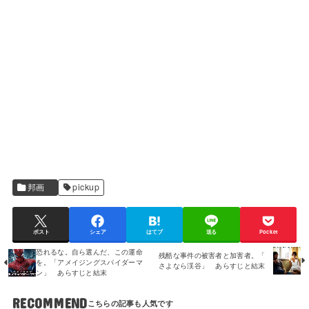
邦画
pickup
ポスト
シェア
はてブ
送る
Pocket
恐れるな。自ら選んだ、この運命
残酷な事件の被害者と加害者。「
を。「アメイジングスパイダーマ
さよなら渓谷」 あらすじと結末
ン」 あらすじと結末
RECOMMEND