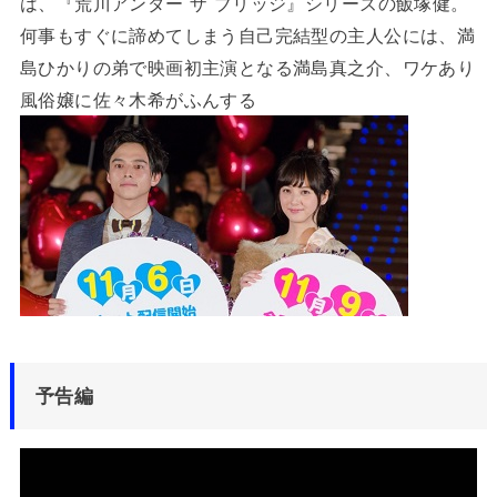
は、『荒川アンダー ザ ブリッジ』シリーズの飯塚健。
何事もすぐに諦めてしまう自己完結型の主人公には、満
島ひかりの弟で映画初主演となる満島真之介、ワケあり
風俗嬢に佐々木希がふんする
予告編