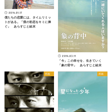
2014.01.17
僕たちの恋愛には、タイムリミッ
トがある。「僕の初恋をキミに捧
ぐ」 あらすじと結末
2014.03.11
「今」この幸せを、生きていく
「象の背中」 あらすじと結末
邦画
邦画