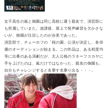
女子高生の嵐と御園は同じ高校に通う親友で、演芸部に
も所属していまた。放課後、屋上で発声練習を欠かさな
いが、御園が注目したのが歩美であった。
演芸部で、チェーホフの「桜の園」公演が決定し、各俳
優のオーディションが始まる。この作品は、ある程度均
等に出番のある演劇だが、主人公格のラネーフスカヤに
手を上げたのは、嵐だけではなかった。親友の御園も、
自分もチャレンジすると名乗す名乗り出る・・・。