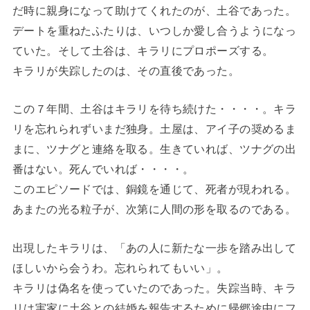
だ時に親身になって助けてくれたのが、土谷であった。
デートを重ねたふたりは、いつしか愛し合うようになっ
ていた。そして土谷は、キラリにプロポーズする。
キラリが失踪したのは、その直後であった。
この７年間、土谷はキラリを待ち続けた・・・・。キラ
リを忘れられずいまだ独身。土屋は、アイ子の奨めるま
まに、ツナグと連絡を取る。生きていれば、ツナグの出
番はない。死んでいれば・・・・。
このエピソードでは、銅鏡を通じて、死者が現われる。
あまたの光る粒子が、次第に人間の形を取るのである。
出現したキラリは、「あの人に新たな一歩を踏み出して
ほしいから会うわ。忘れられてもいい」。
キラリは偽名を使っていたのであった。失踪当時、キラ
リは実家に土谷との結婚を報告するために帰郷途中にフ