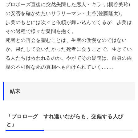
プロポーズ直後に突然失踪した恋人・キラリ(桐谷美玲)
の安否を確かめたいサラリーマン・土谷(佐藤隆太)。
歩美のもとには次々と依頼が舞い込んでくるが、歩美は
その過程で様々な疑問を抱く。
死者との再会を望むことは、生者の傲慢なのではない
か。果たして会いたかった死者に会うことで、生きてい
る人たちは救われるのか。やがてその疑問は、自身の両
親の不可解な死の真相へも向けられていく……。
結末
「プロローグ すれ違いながらも、交錯する人び
と」