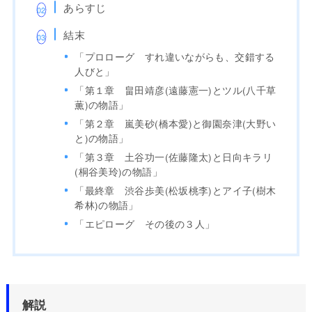
あらすじ
結末
「プロローグ すれ違いながらも、交錯する
人びと」
「第１章 畠田靖彦(遠藤憲一)とツル(八千草
薫)の物語」
「第２章 嵐美砂(橋本愛)と御園奈津(大野い
と)の物語」
「第３章 土谷功一(佐藤隆太)と日向キラリ
(桐谷美玲)の物語」
「最終章 渋谷歩美(松坂桃李)とアイ子(樹木
希林)の物語」
「エピローグ その後の３人」
解説