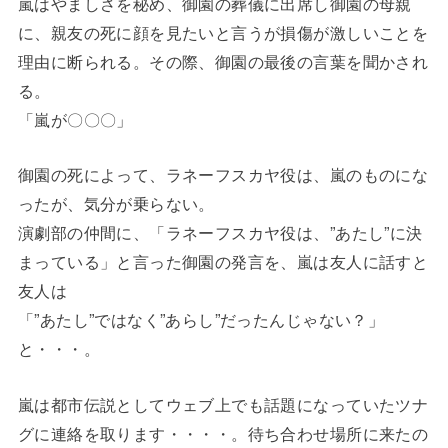
嵐はやましさを秘め、御園の葬儀に出席し御園の母親
に、親友の死に顔を見たいと言うが損傷が激しいことを
理由に断られる。その際、御園の最後の言葉を聞かされ
る。
「嵐が〇〇〇」
御園の死によって、ラネーフスカヤ役は、嵐のものにな
ったが、気分が乗らない。
演劇部の仲間に、「ラネーフスカヤ役は、”あたし”に決
まっている」と言った御園の発言を、嵐は友人に話すと
友人は
「”あたし”ではなく”あらし”だったんじゃない？」
と・・・。
嵐は都市伝説としてウェブ上でも話題になっていたツナ
グに連絡を取ります・・・・。待ち合わせ場所に来たの