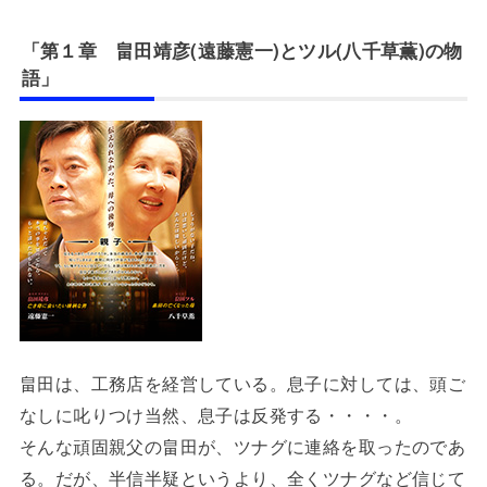
「第１章 畠田靖彦(遠藤憲一)とツル(八千草薫)の物
語」
畠田は、工務店を経営している。息子に対しては、頭ご
なしに叱りつけ当然、息子は反発する・・・・。
そんな頑固親父の畠田が、ツナグに連絡を取ったのであ
る。だが、半信半疑というより、全くツナグなど信じて