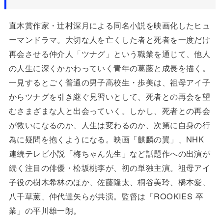
直木賞作家・辻村深月による同名小説を映画化したヒュ
ーマンドラマ。大切な人を亡くした者と死者を一度だけ
再会させる仲介人「ツナグ」という職業を通じて、他人
の人生に深くかかわっていく青年の葛藤と成長を描く。
一見するとごく普通の男子高校生・歩美は、祖母アイ子
からツナグを引き継ぐ見習いとして、死者との再会を望
むさまざまな人と出会っていく。しかし、死者との再会
が救いになるのか、人生は変わるのか、次第に自身の行
為に疑問を抱くようになる。映画「麒麟の翼」、NHK
連続テレビ小説「梅ちゃん先生」など話題作への出演が
続く注目の俳優・松坂桃李が、初の単独主演。祖母アイ
子役の樹木希林のほか、佐藤隆太、桐谷美玲、橋本愛、
八千草薫、仲代達矢らが共演。監督は「ROOKIES 卒
業」の平川雄一朗。