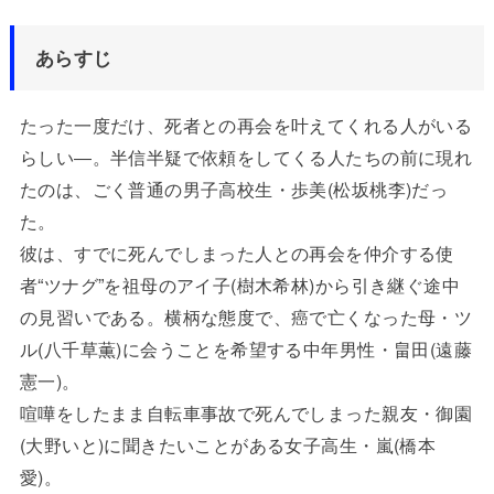
あらすじ
たった一度だけ、死者との再会を叶えてくれる人がいる
らしい―。半信半疑で依頼をしてくる人たちの前に現れ
たのは、ごく普通の男子高校生・歩美(松坂桃李)だっ
た。
彼は、すでに死んでしまった人との再会を仲介する使
者“ツナグ”を祖母のアイ子(樹木希林)から引き継ぐ途中
の見習いである。横柄な態度で、癌で亡くなった母・ツ
ル(八千草薫)に会うことを希望する中年男性・畠田(遠藤
憲一)。
喧嘩をしたまま自転車事故で死んでしまった親友・御園
(大野いと)に聞きたいことがある女子高生・嵐(橋本
愛)。